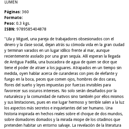
LUMEN
Páginas:
360
Formato:
Peso:
0.3 kgs.
ISBN:
9789585404878
"Lila y Miguel, una pareja de trabajadores obsesionados con el
dinero y la clase social, dejan atrás su cómoda vida en la gran ciudad
y terminan varados en un lugar idílico frente al mar, aunque
recientemente asolado por una gran sequía. Allí esperan la llegada
de Antigua Padilla, una buscadora de agua de quien se dice que
tiene el poder de atraer a los jaguares. Atrapados en un tiempo sin
medida, oyen hablar acerca de curanderas con pies de elefante y
fuego en la boca, peces que comen ojos, hombres de dos caras,
flores del sueño y leyes impuestas por fuerzas invisibles para
favorecer sus oscuros intereses. No solo serán desafiados por la
naturaleza y la comunidad de nativos sino también por ellos mismos
y sus limitaciones, pues en ese lugar hermoso y terrible salen a la luz
los aspectos más secretos e inquietantes del ser humano. Una
historia inspirada en hechos reales sobre el choque de dos mundos,
sobre domadores domados y la mirada miope de los citadinos que
pretenden habitar un entorno salvaje. La revelación de la literatura