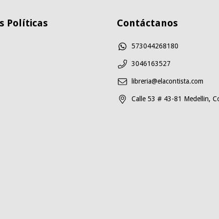
 Políticas
Contáctanos
573044268180
3046163527
libreria@elacontista.com
Calle 53 # 43-81 Medellin, C