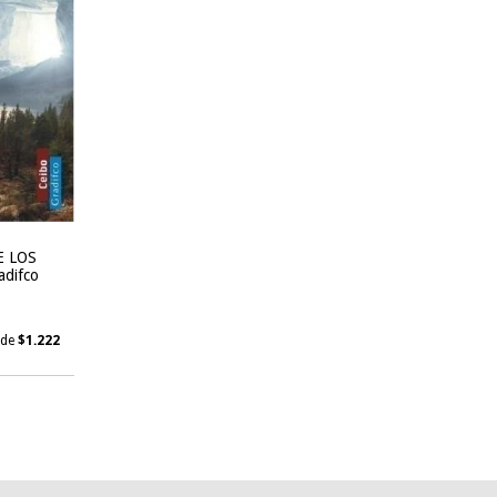
E LOS
adifco
 de
$1.222