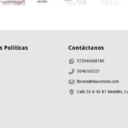
 Políticas
Contáctanos
573044268180
3046163527
libreria@elacontista.com
Calle 53 # 43-81 Medellin, C