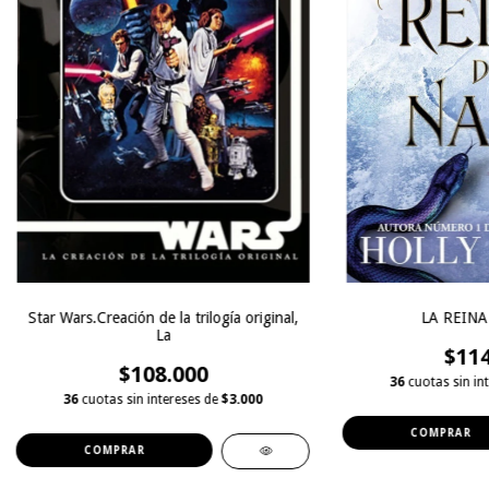
Star Wars.Creación de la trilogía original,
LA REINA
La
$114
$108.000
36
cuotas sin in
36
cuotas sin intereses de
$3.000