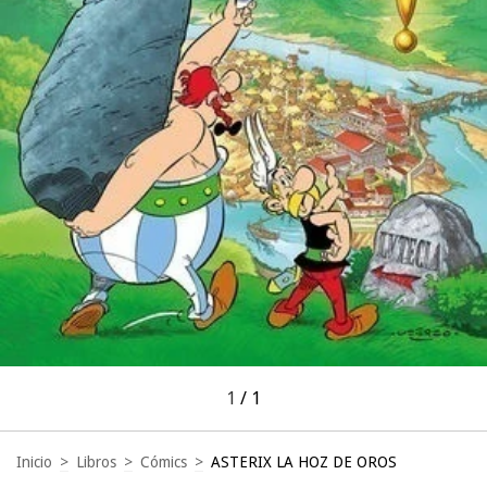
1
/
1
Inicio
>
Libros
>
Cómics
>
ASTERIX LA HOZ DE OROS