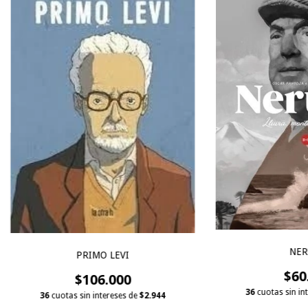
NER
PRIMO LEVI
$60
$106.000
36
cuotas sin in
36
cuotas sin intereses de
$2.944