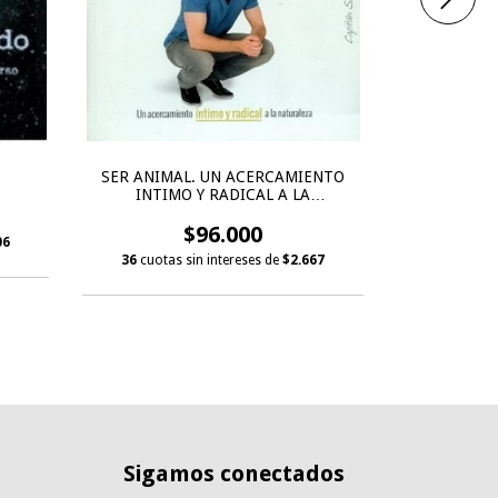
YO S
SER ANIMAL. UN ACERCAMIENTO
APRENDIEN
INTIMO Y RADICAL A LA
ECOSI
NATURALEZA
$96.000
06
36
cuotas 
36
cuotas sin intereses de
$2.667
Sigamos conectados