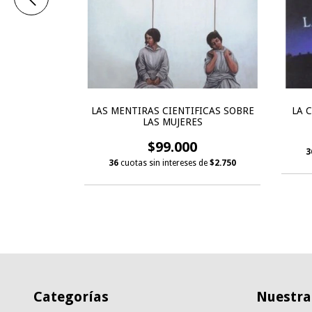
0
s de
$4.556
LAS MENTIRAS CIENTIFICAS SOBRE
LA 
LAS MUJERES
$99.000
3
36
cuotas sin intereses de
$2.750
Categorías
Nuestras