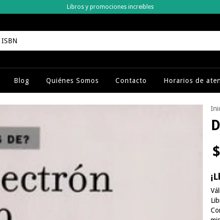
Libros y promociones increibles
Blog
Quiénes Somos
Contacto
Horarios de ate
Ini
D
$
¡L
Vál
Li
Co