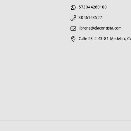
573044268180
3046163527
libreria@elacontista.com
Calle 53 # 43-81 Medellin, C