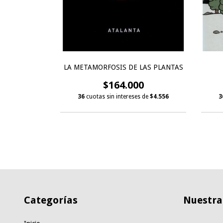
NTE
LA METAMORFOSIS DE LAS PLANTAS
0
$164.000
s de
$5.528
36
cuotas sin intereses de
$4.556
3
Categorías
Nuestras