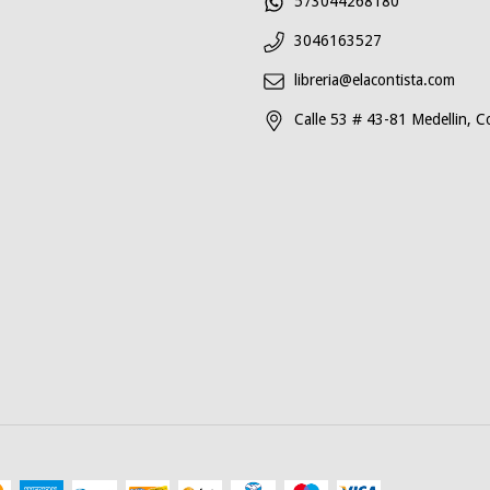
573044268180
3046163527
libreria@elacontista.com
Calle 53 # 43-81 Medellin, C