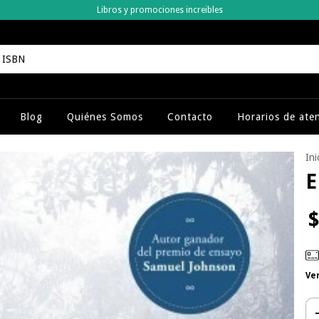
Libros y promociones increibles
Blog
Quiénes Somos
Contacto
Horarios de ate
Ini
E
$
Ve