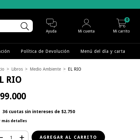
0
Ayuda
Mi cuenta
Mi carrito
nción
Política de Devolución
Menú del día y carta
cio
>
Libros
>
Medio Ambiente
>
EL RIO
L RIO
99.000
36
cuotas sin intereses de
$2.750
r más detalles