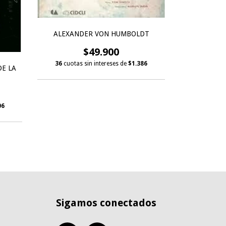
ALEXANDER VON HUMBOLDT
$49.900
36
cuotas sin intereses de
$1.386
DE LA
EL DIA QU
CARTA
06
36
cuotas 
Sigamos conectados