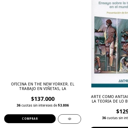
OFICINA EN THE NEW YORKER. EL
TRABAJO EN VIÑETAS, LA
ARTE COMO ANTIAR
$137.000
LA TEORIA DE LO 
ANT
36
cuotas sin intereses de
$3.806
$129
36
cuotas sin in