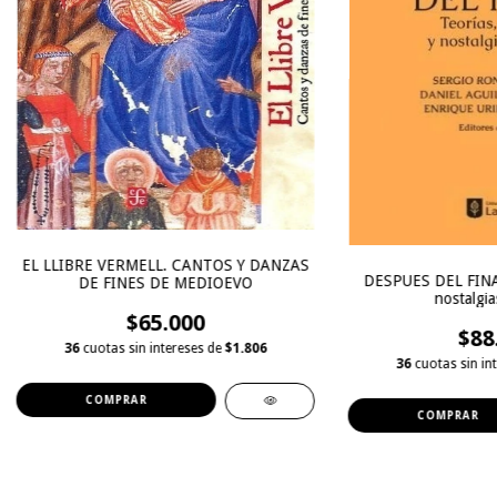
EL LLIBRE VERMELL. CANTOS Y DANZAS
DESPUES DEL FINAL.
DE FINES DE MEDIOEVO
nostalgia
$65.000
$88
36
cuotas sin intereses de
$1.806
36
cuotas sin in