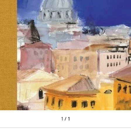
1
/
1