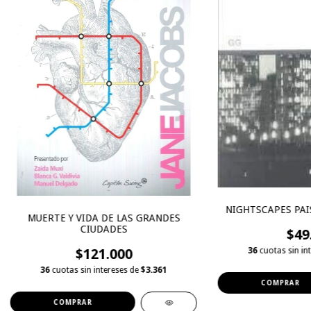
NIGHTSCAPES PAI
MUERTE Y VIDA DE LAS GRANDES
CIUDADES
$49
$121.000
36
cuotas sin in
36
cuotas sin intereses de
$3.361