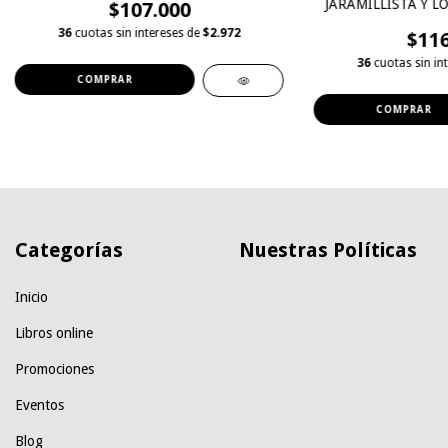
JARAMILLISTA Y L
$107.000
GUERRI
36
cuotas sin intereses de
$2.972
$116
36
cuotas sin in
Categorías
Nuestras Políticas
Inicio
Libros online
Promociones
Eventos
Blog