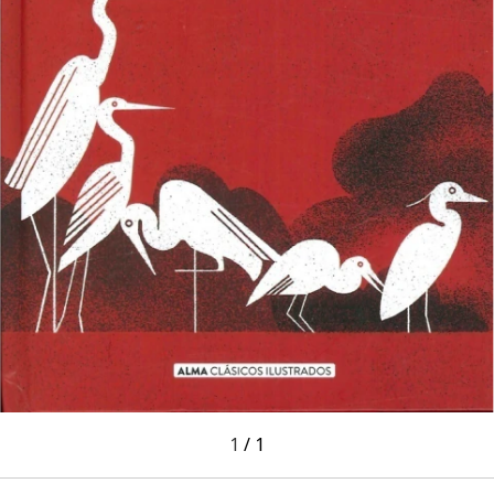
1
/
1