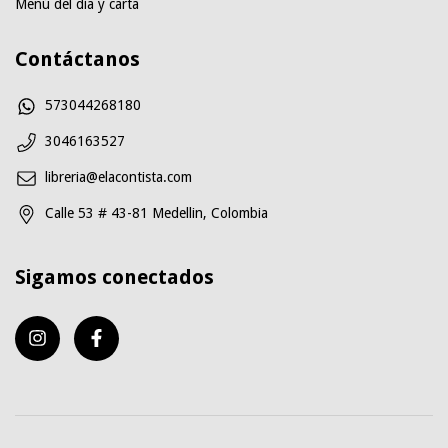
Menú del día y carta
Contáctanos
573044268180
3046163527
libreria@elacontista.com
Calle 53 # 43-81 Medellin, Colombia
Sigamos conectados