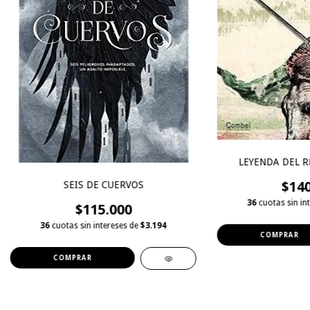
LEYENDA DEL R
$140
SEIS DE CUERVOS
36
cuotas sin in
$115.000
36
cuotas sin intereses de
$3.194