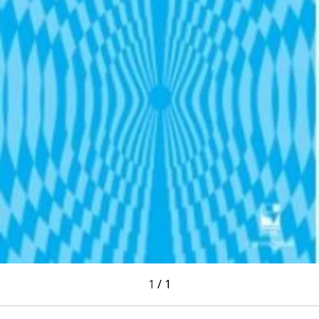
1
/
1