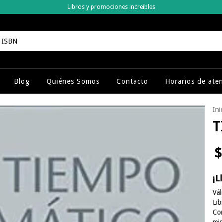
Libros y promociones increibles
Blog
Quiénes Somos
Contacto
Horarios de ate
Ini
T
$
¡L
Vál
Li
Co