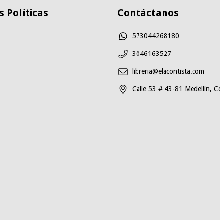
 Políticas
Contáctanos
573044268180
3046163527
libreria@elacontista.com
Calle 53 # 43-81 Medellin, C