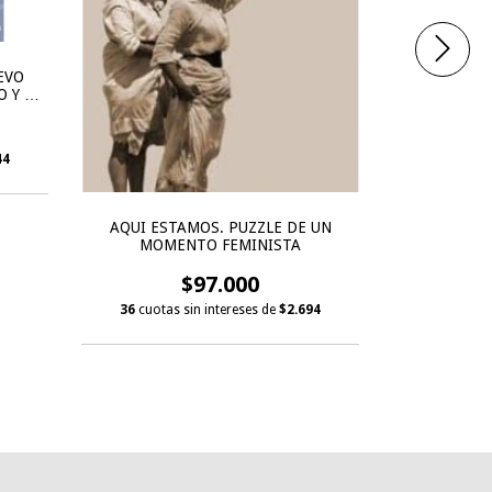
EVO
 Y LA
44
CONTRA LOS
AQUI ESTAMOS. PUZZLE DE UN
!? REFLEX
MOMENTO FEMINISTA
S
$97.000
36
cuotas 
36
cuotas sin intereses de
$2.694