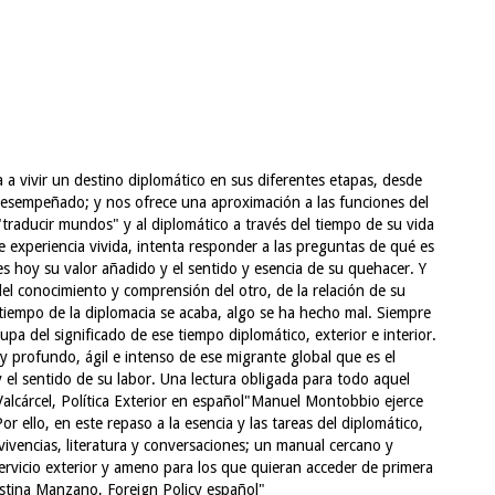
 a vivir un destino diplomático en sus diferentes etapas, desde
desempeñado; y nos ofrece una aproximación a las funciones del
,"traducir mundos" y al diplomático a través del tiempo de su vida
de experiencia vivida, intenta responder a las preguntas de qué es
es hoy su valor añadido y el sentido y esencia de su quehacer. Y
del conocimiento y comprensión del otro, de la relación de su
tiempo de la diplomacia se acaba, algo se ha hecho mal. Siempre
a del significado de ese tiempo diplomático, exterior e interior.
y profundo, ágil e in­tenso de ese migrante global que es el
 el sentido de su labor. Una lectura obligada para todo aquel
Valcárcel, Política Exterior en español"Manuel Montobbio ejerce
r ello, en este repaso a la esencia y las tareas del diplomático,
 vivencias, literatura y conversaciones; un manual cercano y
l servicio exterior y ameno para los que quieran acceder de primera
stina Manzano, Foreign Policy español"