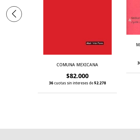
M
3
A (II)
COMUNA MEXICANA
0
$82.000
s de
$3.806
36
cuotas sin intereses de
$2.278