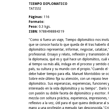
TIEMPO DIPLOMATICO
TATISSI
Páginas:
116
Formato:
Peso:
0.3 kgs.
ISBN:
9788498884319
"Como si fuera un viaje, Tiempo diplomático nos invita
que se conoce hasta lo que queda de él tras haberlo 
diplomático representar, informar, negociar, catalizar
profesional. Ensayo y relato, reflexión y transmisión 
la diplomacia, qué es y qué hace un diplomático, cuál 
al tiempo va más allá, indaga en el proceso y sentido 
país, su cultura y su mundo con el propio."Cuando el 
debe haber tiempo para ella. Manuel Montobbio se ocup
Sobre este último fija su atención, con un repaso leve 
diplomático. Sus esperanzas, experiencias, funciones y
interesado en la vida diplomática y su tiempo". Darío 
con pasión su doble faceta de diplomático y escritor. Po
mezcla con soltura práctica, experiencia, impresiones,
reflexivo a la vez, útil para el que quiera dedicarse a
mano a una profesión a menudo tan desconocida."Cri