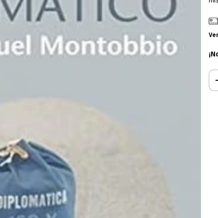
mi
Ve
¡N