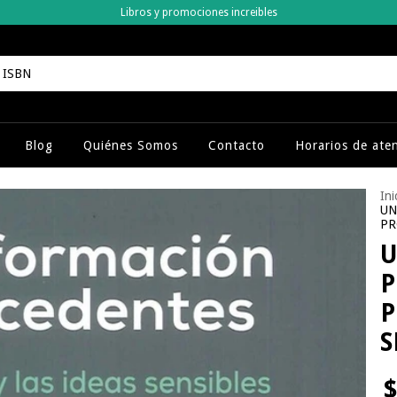
Libros y promociones increibles
Blog
Quiénes Somos
Contacto
Horarios de ate
Ini
UN
PR
U
P
P
S
$