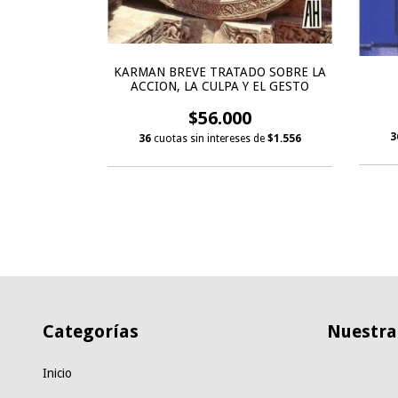
L TEATRO
KARMAN BREVE TRATADO SOBRE LA
ACCION, LA CULPA Y EL GESTO
$56.000
s de
$2.278
3
36
cuotas sin intereses de
$1.556
Categorías
Nuestras
Inicio