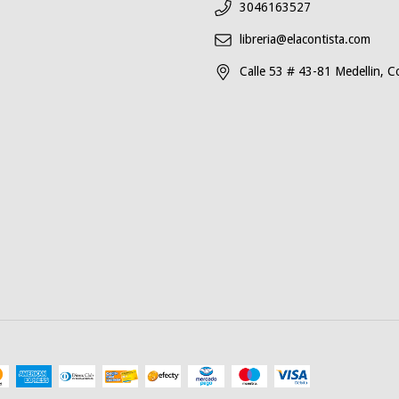
3046163527
libreria@elacontista.com
Calle 53 # 43-81 Medellin, C