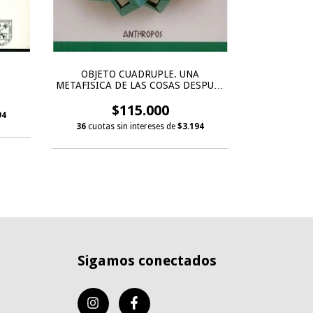
PIERRE DU
OBJETO CUADRUPLE. UNA
METAFISICA DE LAS COSAS DESPUES
DE HEIDEGGER, EL
$115.000
94
36
cuotas 
36
cuotas sin intereses de
$3.194
Sigamos conectados