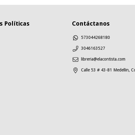
 Políticas
Contáctanos
573044268180
3046163527
libreria@elacontista.com
Calle 53 # 43-81 Medellin, C