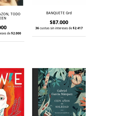
BANQUETE Grd
AZON, TODO
BIEN
$87.000
000
36
cuotas sin intereses de
$2.417
reses de
$2.000