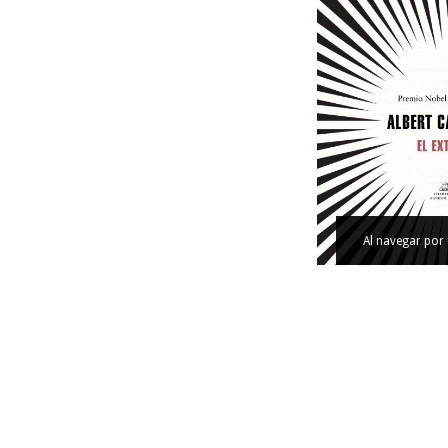
Al navegar por 
EL EXTRANJE
$52.000
36
cuotas sin intereses