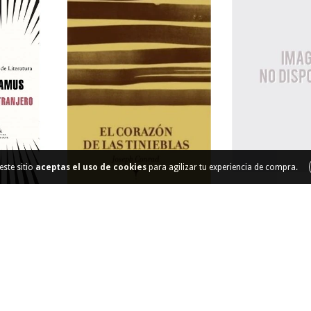
este sitio
aceptas el uso de cookies
para agilizar tu experiencia de compra.
Concretos y
hidrául
RO
EL CORAZON DE LAS
$148.
TINIEBLAS
36
cuotas sin inte
 de
$1.444
$40.000
36
cuotas sin intereses de
$1.111