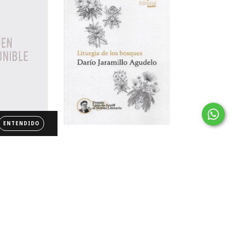
ENTENDIDO
LITURGIA DE LOS BOSQUES
 morteros
icos
$60.000
000
36
cuotas sin intereses de
$1.667
reses de
$4.111