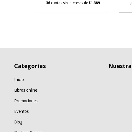
36
cuotas sin intereses de
$1.389
3
s de
$2.167
Categorías
Nuestras
Inicio
Libros online
Promociones
Eventos
Blog