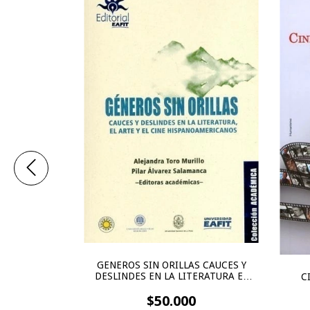
GENEROS SIN ORILLAS CAUCES Y
DESLINDES EN LA LITERATURA EL
C
UITECTOS
ARTE Y EL CINE
HISPANOAMERICANOS
$50.000