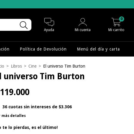
0
Ayuda
Mi cuenta
Mi carrito
nción
Política de Devolución
Menú del día y carta
cio
>
Libros
>
Cine
>
El universo Tim Burton
l universo Tim Burton
119.000
36
cuotas sin intereses de
$3.306
r más detalles
o te lo pierdas, es el último!