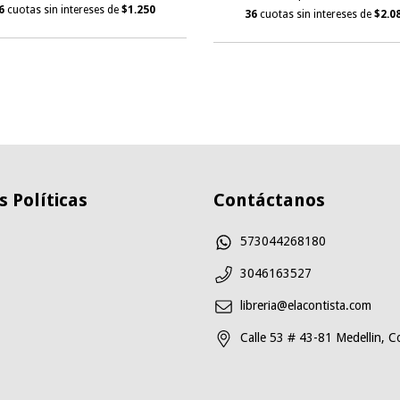
6
cuotas sin intereses de
$1.250
36
cuotas sin intereses de
$2.0
 Políticas
Contáctanos
573044268180
3046163527
libreria@elacontista.com
Calle 53 # 43-81 Medellin, C