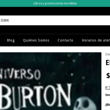
Libros y promociones increibles
Blog
Quiénes Somos
Contacto
Horarios de ate
Ini
E
$
Ve
¡N