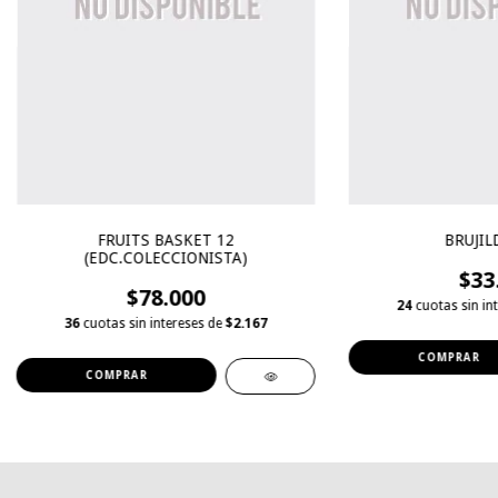
FRUITS BASKET 12
BRUJILD
(EDC.COLECCIONISTA)
$33
$78.000
24
cuotas sin in
36
cuotas sin intereses de
$2.167