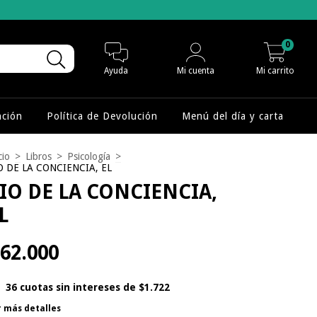
0
Ayuda
Mi cuenta
Mi carrito
nción
Política de Devolución
Menú del día y carta
cio
>
Libros
>
Psicología
>
O DE LA CONCIENCIA, EL
IO DE LA CONCIENCIA,
L
62.000
36
cuotas sin intereses de
$1.722
r más detalles