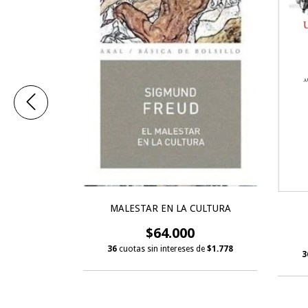
MALESTAR EN LA CULTURA
UERPO
$64.000
0
36
cuotas sin intereses de
$1.778
s de
$2.972
3