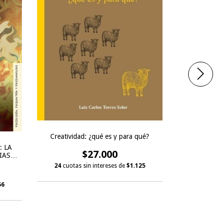
Creatividad: ¿qué es y para qué?
: LA
$27.000
UNA GUI
IAS
24
cuotas sin intereses de
$1.125
56
36
cuotas 