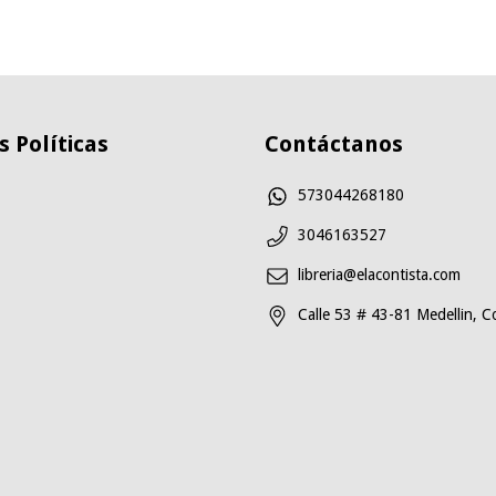
 Políticas
Contáctanos
573044268180
3046163527
libreria@elacontista.com
Calle 53 # 43-81 Medellin, C