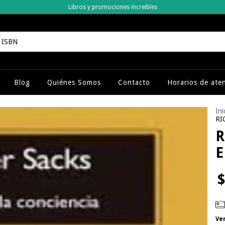
Libros y promociones increibles
Blog
Quiénes Somos
Contacto
Horarios de ate
Ini
RI
R
E
$
Ve