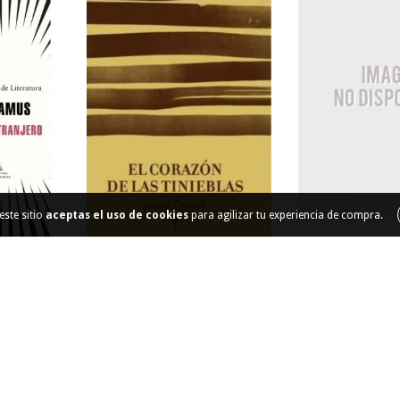
este sitio
aceptas el uso de cookies
para agilizar tu experiencia de compra.
Concretos y
hidrául
RO
EL CORAZON DE LAS
$148.
TINIEBLAS
36
cuotas sin inte
 de
$1.444
$40.000
36
cuotas sin intereses de
$1.111