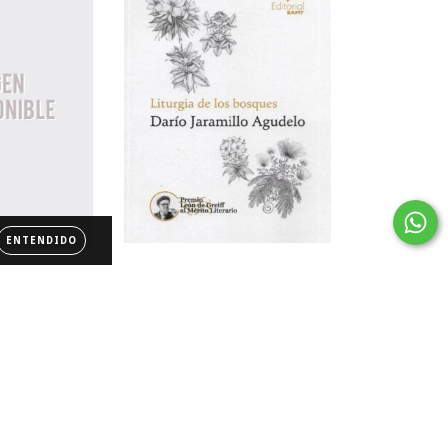
ENTENDIDO
LITURGIA DE LOS BOSQUES
 morteros
icos
$60.000
000
36
cuotas sin intereses de
$1.667
reses de
$4.111