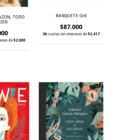
BANQUETE Grd
AZON, TODO
BIEN
$87.000
000
36
cuotas sin intereses de
$2.417
reses de
$2.000