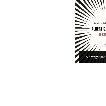
Al navegar por 
EL EXTRANJE
$52.000
36
cuotas sin intereses