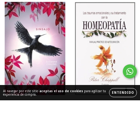
Al navegar por este sitio
aceptas el uso de cookies
para agilizar tu
ENTENDIDO
experiencia de compra.
Sinsajo
HOMEOPATIA TRAUMAS
EMOCIONALES Y SU
$99.000
TRATAMIE
$78.800
36
cuotas sin intereses de
$2.750
36
cuotas sin intereses de
$2.189