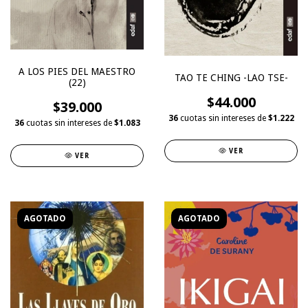
A LOS PIES DEL MAESTRO
TAO TE CHING -LAO TSE-
(22)
$44.000
$39.000
36
cuotas sin intereses de
$1.222
36
cuotas sin intereses de
$1.083
VER
VER
AGOTADO
AGOTADO