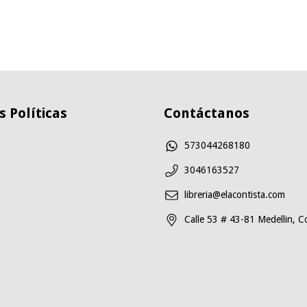
 Políticas
Contáctanos
573044268180
3046163527
libreria@elacontista.com
Calle 53 # 43-81 Medellin, C