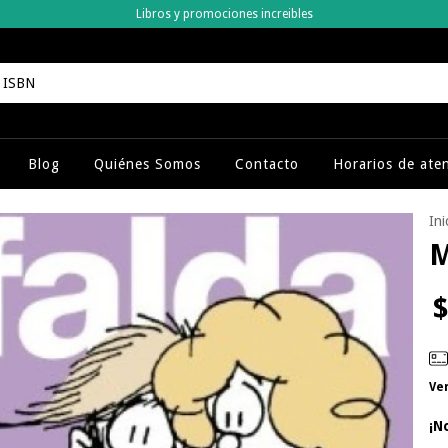
Libros y promociones increibles
Blog
Quiénes Somos
Contacto
Horarios de ate
Ini
M
$
Ve
¡N