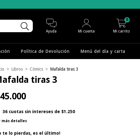
0
Ayuda
Mi cuenta
Mi carrito
nción
Política de Devolución
Menú del día y carta
cio
>
Libros
>
Cómics
>
Mafalda tiras 3
afalda tiras 3
45.000
36
cuotas sin intereses de
$1.250
r más detalles
o te lo pierdas, es el último!