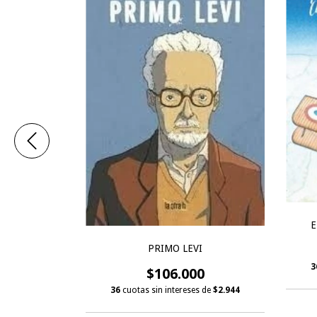
E
ECIES (EN
IC), EL
PRIMO LEVI
3
$106.000
s de
$1.222
36
cuotas sin intereses de
$2.944